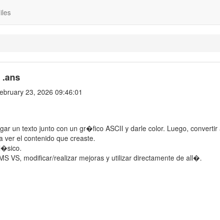
iles
 .ans
bruary 23, 2026 09:46:01
r un texto junto con un gr�fico ASCII y darle color. Luego, convertir
a ver el contenido que creaste.
l�sico.
 VS, modificar/realizar mejoras y utilizar directamente de all�.