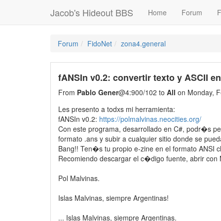
Jacob's Hideout BBS
Home
Forum
F
Forum
FidoNet
zona4.general
fANSIn v0.2: convertir texto y ASCII en
From
Pablo Gener
@4:900/102 to
All
on Monday, Fe
Les presento a todxs mi herramienta:
fANSIn v0.2:
https://polmalvinas.neocities.org/
Con este programa, desarrollado en C#, podr�s pega
formato .ans y subir a cualquier sitio donde se pued
Bang!! Ten�s tu propio e-zine en el formato ANSI c
Recomiendo descargar el c�digo fuente, abrir con MS
Pol Malvinas.
Islas Malvinas, siempre Argentinas!
... Islas Malvinas, siempre Argentinas.