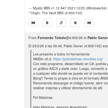
--- Mystic BBS v1.12 A47 2021/12/25 (Windows/64)
* Origin: The Vault BBS (4:900/102)
From
Fernando Toledo
@4:902/26 to
Pablo Gener
El 23/2/26 a las 09:46, Pablo Gener (4:900/102) escr
Les presento a todxs mi herramienta:
fANSIn v0.2:
https://polmalvinas.neocities.org/
Con este programa, desarrollado en C#, podrás p
un gráfico ASCII y darle color. Luego, convertir a
a cualquier sitio donde se pueda ver el contenid
Bang!! Tenés tu propio e-zine en el formato ANSI
Recomiendo descargar el código fuente, abrir co
realizar mejoras y utilizar directamente de allí.
Pol Malvinas.
Islas Malvinas, siempre Argentinas!