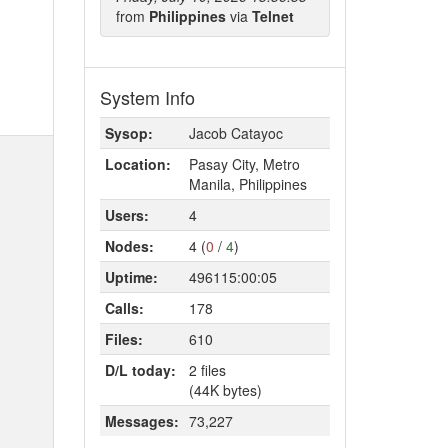
from
Philippines
via
Telnet
System Info
Sysop:
Jacob Catayoc
Location:
Pasay City, Metro
Manila, Philippines
Users:
4
Nodes:
4 (
0
/
4
)
Uptime:
496115:00:05
Calls:
178
Files:
610
D/L today:
2 files
(44K bytes)
Messages:
73,227