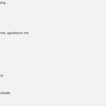
ing...
tenta, agradezco me
64)
detalle