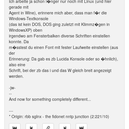
Ich arbeite ja schon l�nger nur noch mit Linux (und hier
gerade mit
Agent in Wine), erinnere mich aber, dass man f�r die
Windows-Textkonsole
(das ist kein DOS, DOS ging zuletzt mit Klimmz�gen in
WindowsXP) oben
irgendwo am Fensterbalken diverse Schriften einstellen
konnte. Da
m�sstest du einen Font mit fester Laufweite einstellen (aus
der
Erinnerung: Da gab es zb Lucida Konsole oder so �hnlich),
also eine
Schrift, bei der zb das i und das W gleich breit angezeigt
werden.
-jw-
--
And now for something completely different...
---
* Origin: rbb sglnx - the fidonet nntp junction (2:221/10)