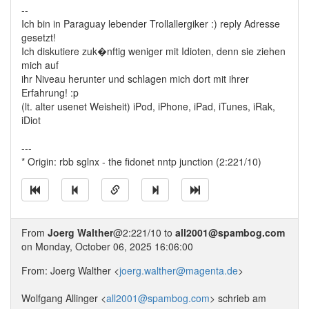
--
Ich bin in Paraguay lebender Trollallergiker :) reply Adresse
gesetzt!
Ich diskutiere zuk�nftig weniger mit Idioten, denn sie ziehen
mich auf
ihr Niveau herunter und schlagen mich dort mit ihrer
Erfahrung! :p
(lt. alter usenet Weisheit) iPod, iPhone, iPad, iTunes, iRak,
iDiot
---
* Origin: rbb sglnx - the fidonet nntp junction (2:221/10)
From
Joerg Walther
@2:221/10 to
all2001@spambog.com
on Monday, October 06, 2025 16:06:00
From: Joerg Walther <
joerg.walther@magenta.de
>
Wolfgang Allinger <
all2001@spambog.com
> schrieb am