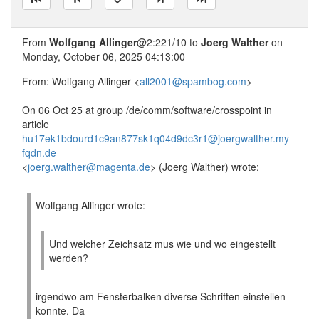
From
Wolfgang Allinger
@2:221/10 to
Joerg Walther
on
Monday, October 06, 2025 04:13:00
From: Wolfgang Allinger <
all2001@spambog.com
>
On 06 Oct 25 at group /de/comm/software/crosspoint in
article
hu17ek1bdourd1c9an877sk1q04d9dc3r1@joergwalther.my-
fqdn.de
<
joerg.walther@magenta.de
> (Joerg Walther) wrote:
Wolfgang Allinger wrote:
Und welcher Zeichsatz mus wie und wo eingestellt
werden?
irgendwo am Fensterbalken diverse Schriften einstellen
konnte. Da