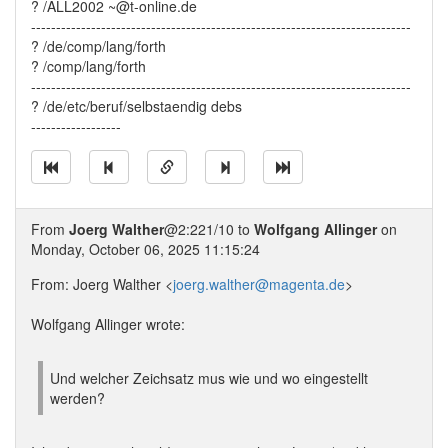
? /ALL2002 ~@t-online.de
----------------------------------------------------------------------------
? /de/comp/lang/forth
? /comp/lang/forth
----------------------------------------------------------------------------
? /de/etc/beruf/selbstaendig debs
------------------
From
Joerg Walther
@2:221/10 to
Wolfgang Allinger
on
Monday, October 06, 2025 11:15:24
From: Joerg Walther <
joerg.walther@magenta.de
>
Wolfgang Allinger wrote:
Und welcher Zeichsatz mus wie und wo eingestellt
werden?