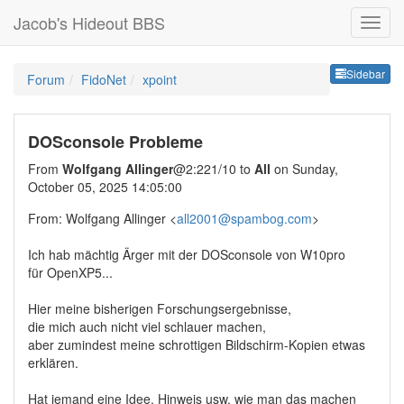
Jacob's Hideout BBS
Sideb
Sidebar
Forum
FidoNet
xpoint
DOSconsole Probleme
From
Wolfgang Allinger
@2:221/10 to
All
on Sunday,
October 05, 2025 14:05:00
From: Wolfgang Allinger <
all2001@spambog.com
>
Ich hab mächtig Ärger mit der DOSconsole von W10pro
für OpenXP5...
Hier meine bisherigen Forschungsergebnisse,
die mich auch nicht viel schlauer machen,
aber zumindest meine schrottigen Bildschirm-Kopien etwas
erklären.
Hat jemand eine Idee, Hinweis usw. wie man das machen