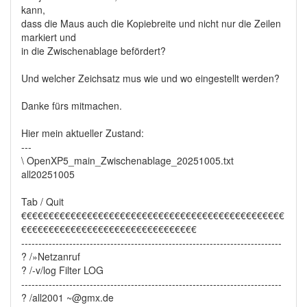
kann,
dass die Maus auch die Kopiebreite und nicht nur die Zeilen
markiert und
in die Zwischenablage befördert?
Und welcher Zeichsatz mus wie und wo eingestellt werden?
Danke fürs mitmachen.
Hier mein aktueller Zustand:
---
\ OpenXP5_main_Zwischenablage_20251005.txt
all20251005
Tab / Quit
€€€€€€€€€€€€€€€€€€€€€€€€€€€€€€€€€€€€€€€€€€€€€€€€
€€€€€€€€€€€€€€€€€€€€€€€€€€€€€€€€
----------------------------------------------------------------------------
? /»Netzanruf
? /-v/log Filter LOG
----------------------------------------------------------------------------
? /all2001 ~@gmx.de